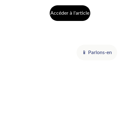
Accéder à l'article
Contact
✉︎ contact@inspyrea.fr
☏ 06 30 50 18 91
📱 Parlons-en
Suivez-nous
© INSPYREA – Tous droits réservés
Mentions légales
 | 
Politique de confidentialité
 | 
Cookies
 | 
CGP
 | 
Code de déontologie